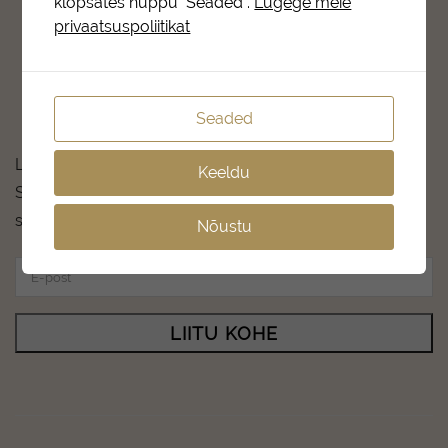
klõpsates nuppu "Seaded".
Lugege meie
Meie lugu
privaatsuspoliitikat
Võta ühendust
Müügi- ja privaatsustingimused
Seaded
SAA OSA LOJAALSUSPROGRAMMIST
Liitu Salonshop põneva maailmaga.
Keeldu
See võtab vaid hetke ning saad igalt iluostult 5%
soodustust.
Nõustu
LIITU KOHE