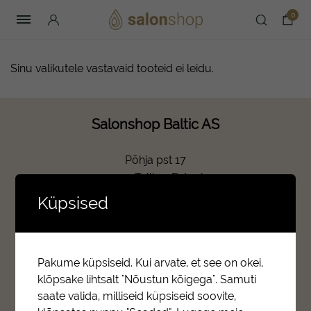
0
Sinu valikutele vastavaid tooteid ei leidu.
Salonshop Baltic AS
Põhja pst 17
10414 Tallinn, Estonia
E-R 09:00-17:00
Küpsised
KONTAKTID
+372 6777 328
Pakume küpsiseid. Kui arvate, et see on okei,
info@salonshop.ee
klõpsake lihtsalt "Nõustun kõigega". Samuti
saate valida, milliseid küpsiseid soovite,
ETTEVÕTTEST