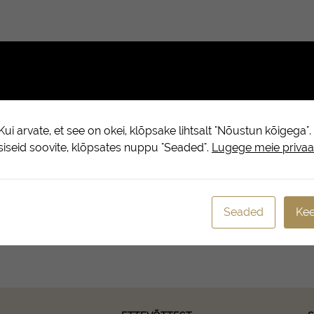
ui arvate, et see on okei, klõpsake lihtsalt "Nõustun kõigega"
psiseid soovite, klõpsates nuppu "Seaded".
Lugege meie privaat
Seaded
Kee