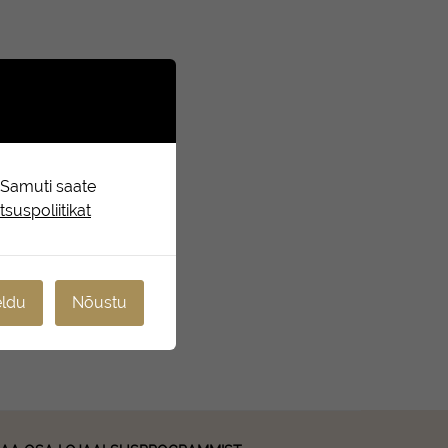
. Samuti saate
suspoliitikat
ldu
Nõustu