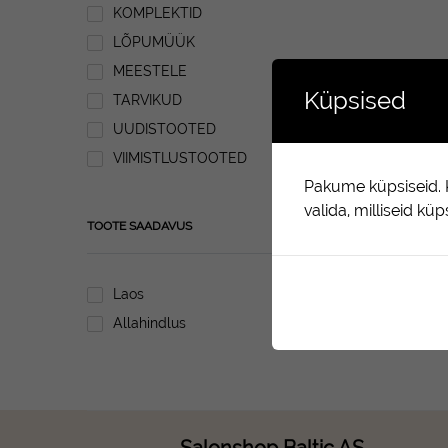
KOMPLEKTID
LÕPUMÜÜK
MEESTELE
Küpsised
TARVIKUD
UUDISTOOTED
VIIMISTLUSTOOTED
Pakume küpsiseid. K
valida, milliseid kü
TOOTE SAADAVUS
Laos
Allahindlus