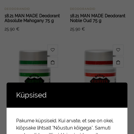
DEODORANDID
DEODORANDID
18.21 MAN MADE Deodorant
18.21 MAN MADE Deodorant
Absolute Mahogany 75 g
Noble Oud 75 g
25.90
€
25.90
€
Küpsised
Pakume küpsiseid. Kui arvate, et see on okei,
klõpsake lihtsalt "Nõustun kõigega". Samuti