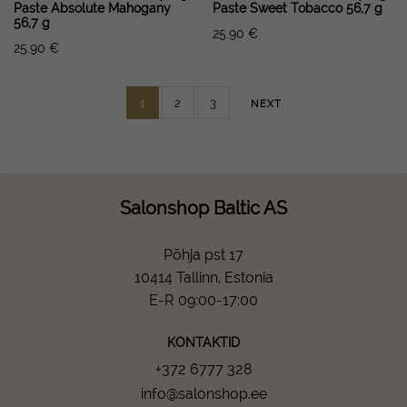
Paste Absolute Mahogany
Paste Sweet Tobacco 56,7 g
56,7 g
25.90
€
25.90
€
1
2
3
NEXT
Salonshop Baltic AS
Põhja pst 17
10414 Tallinn, Estonia
E-R 09:00-17:00
KONTAKTID
+372 6777 328
info@salonshop.ee