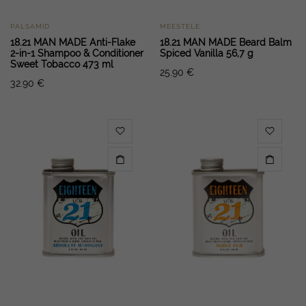
PALSAMID
MEESTELE
18.21 MAN MADE Anti-Flake
18.21 MAN MADE Beard Balm
2-in-1 Shampoo & Conditioner
Spiced Vanilla 56,7 g
Sweet Tobacco 473 ml
25.90
€
32.90
€
imaalne
ksimaalne
d
d