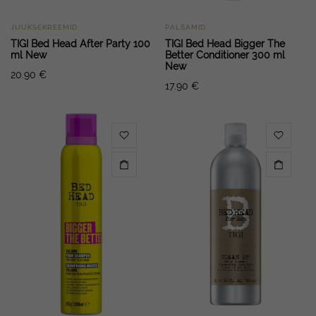
JUUKSEKREEMID
PALSAMID
TIGI Bed Head After Party 100
TIGI Bed Head Bigger The
ml New
Better Conditioner 300 ml
New
20.90
€
17.90
€
imaalne
ksimaalne
d
d