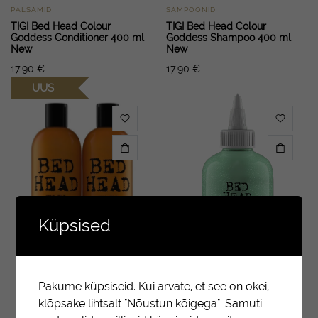
PALSAMID
ŠAMPOONID
TIGI Bed Head Colour
TIGI Bed Head Colour
Goddess Conditioner 400 ml
Goddess Shampoo 400 ml
New
New
17.90
€
17.90
€
UUS
Küpsised
Pakume küpsiseid. Kui arvate, et see on okei,
klõpsake lihtsalt "Nõustun kõigega". Samuti