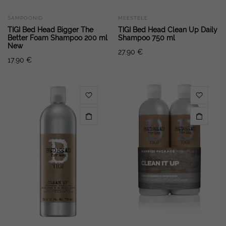
ŠAMPOONID
MEESTELE
TIGI Bed Head Bigger The
TIGI Bed Head Clean Up Daily
Better Foam Shampoo 200 ml
Shampoo 750 ml
New
27.90
€
17.90
€