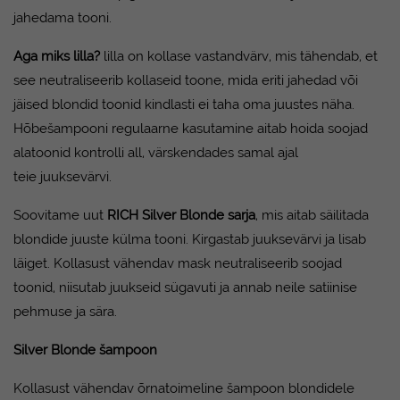
jahedama tooni.
Aga miks lilla?
lilla on kollase vastandvärv, mis tähendab, et
see neutraliseerib kollaseid toone, mida eriti jahedad või
jäised blondid toonid kindlasti ei taha oma juustes näha.
Hõbešampooni regulaarne kasutamine aitab hoida soojad
alatoonid kontrolli all, värskendades samal ajal
teie juuksevärvi.
Soovitame uut
RICH Silver Blonde sarja
, mis aitab säilitada
blondide juuste külma tooni. Kirgastab juuksevärvi ja lisab
läiget. Kollasust vähendav mask neutraliseerib soojad
toonid, niisutab juukseid sügavuti ja annab neile satiinise
pehmuse ja sära.
Silver Blonde šampoon
Kollasust vähendav õrnatoimeline šampoon blondidele