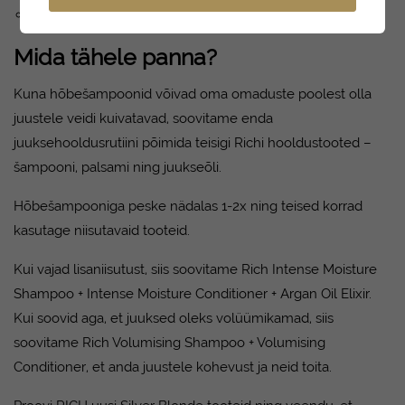
Muudab juuksed pehmeks ja läikivaks.
Mida tähele panna?
Kuna hõbešampoonid võivad oma omaduste poolest olla
juustele veidi kuivatavad, soovitame enda
juuksehooldusrutiini põimida teisigi Richi hooldustooted –
šampooni, palsami ning juukseõli.
Hõbešampooniga peske nädalas 1-2x ning teised korrad
kasutage niisutavaid tooteid.
Kui vajad lisaniisutust, siis soovitame
Rich Intense Moisture
Shampoo
+
Intense Moisture Conditioner
+
Argan Oil Elixir
.
Kui soovid aga, et juuksed oleks volüümikamad, siis
soovitame
Rich Volumising Shampoo
+
Volumising
Conditioner
, et anda juustele kohevust ja neid toita.