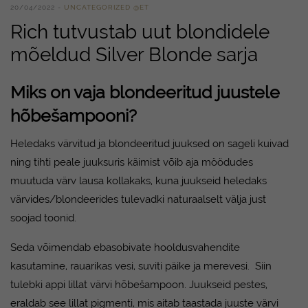
20/04/2022
UNCATEGORIZED @ET
Rich tutvustab uut blondidele
mõeldud Silver Blonde sarja
Miks on vaja blondeeritud juustele
hõbešampooni?
Heledaks värvitud ja blondeeritud juuksed on sageli kuivad
ning tihti peale juuksuris käimist võib aja möödudes
muutuda värv lausa kollakaks, kuna juukseid heledaks
värvides/blondeerides tulevadki naturaalselt välja just
soojad toonid.
Seda võimendab ebasobivate hooldusvahendite
kasutamine, rauarikas vesi, suviti päike ja merevesi. Siin
tulebki appi lillat värvi hõbešampoon. Juukseid pestes,
eraldab see lillat pigmenti, mis aitab taastada juuste värvi