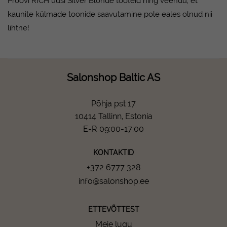
Proovi
RICH uusi Silver Blonde tooteid
ning veendu, et
kaunite külmade toonide saavutamine pole eales olnud nii
lihtne!
Salonshop Baltic AS
Põhja pst 17
10414 Tallinn, Estonia
E-R 09:00-17:00
KONTAKTID
+372 6777 328
info@salonshop.ee
ETTEVÕTTEST
Meie lugu