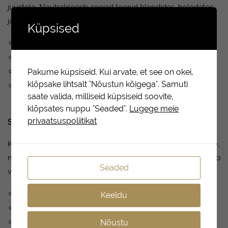
juustele. Neutraliseerib soojad toonid blondides, heledates
ja hallides juustes.
Küpsised
Õrnatoimeline šampoon
Eemaldab kollased toonid ja kirgastab blonde toone
Tugevdab, muudab juuksed siidiseks ja lisab sära
Pakume küpsiseid. Kui arvate, et see on okei,
klõpsake lihtsalt "Nõustun kõigega". Samuti
Sisaldab violetseid pigmente
saate valida, milliseid küpsiseid soovite,
klõpsates nuppu "Seaded".
Lugege meie
privaatsuspoliitikat
Silver Blonde mask
Külma tooni andev hõbemask. Sisaldab violetseid pigmente,
mis neutraliseerivad kollased ja soojad alatoonid. Võimendab
Seaded
valgeid, blonde ja halle toone.
Neutraliseerib kollased alatoonid
Keeldu
Niisutab ja tugevdab juukseid
Taastab, toidab ja rahustab
Nõustu