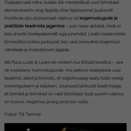
Osalejad said näha, kuidas Aili meisterlikult uusi tehnikaid
demonstreeris ning õppida otse tipptasemel juuksurilt.
Koolituse üks olulisemaid väärtusi oli
kogemuslugude ja
praktiliste teadmiste jagamine
– just need detailid, mida ei
leia ühestki tootepakendilt ega juhendist. Lisaks teadmistele
tõi koolitus kokku juuksurid, kes said omavahel kogemusi
vahetada ja inspiratsiooni jagada.
Aili Pussi
Look & Learn
oli rohkem kui lihtsalt koolitus – see
oli inspireeriv hommikupoolik, mis pakkus osalejatele uusi
teadmisi, ideid ja tööriistu, et sügishooaeg saaks tulla veelgi
loomingulisem ja edukam. Juuksurid lahkusid teadmisega,
et trendid ja tehnikad on vaid tööriistad, kuid suurim väärtus
on loovus, kogemus ja kirg oma töö vastu.
Fotod:
Tiit Tamme