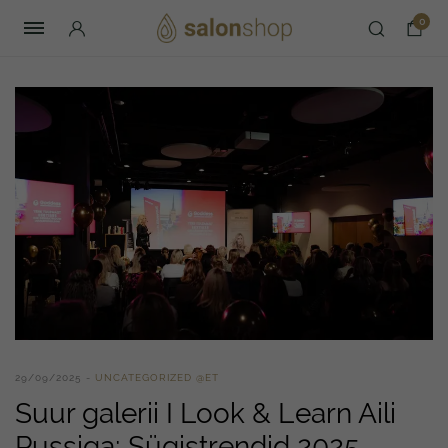
0
29/09/2025
UNCATEGORIZED @ET
Suur galerii I Look & Learn Aili
Pussiga: Sügistrendid 2025