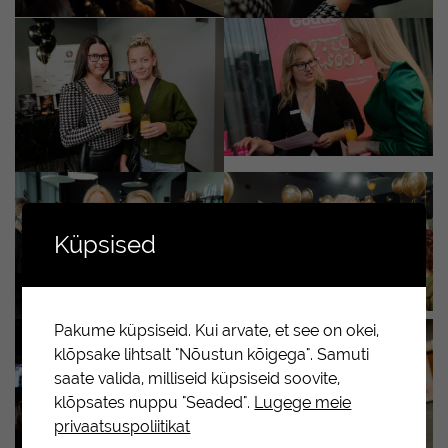
Küpsised
Pakume küpsiseid. Kui arvate, et see on okei,
klõpsake lihtsalt "Nõustun kõigega". Samuti
saate valida, milliseid küpsiseid soovite,
klõpsates nuppu "Seaded".
Lugege meie
privaatsuspoliitikat