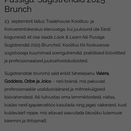
Brunch
23. septembril täitus Tradehouse Koolitus- ja
Konverentsikeskus elevusega, kui juuksurid üle Eesti
kogunesid, et osa saada
Look & Learn
Aili Pussiga:
Sügistrendid 2025 Brunchist. Koolitus tõi fookusesse
sügishooaja kuumimad soengutrendid, praktilised töövõtted
ja professionaalsed juuksehooldustooted.
Sügistrendide brunchil said erilist tähelepanu
Valera
,
Goddess
,
Oribe
ja
Joico
– neli brändi, mis pakuvad
professionaalile usaldusväärseid ja mitmekülgseid
töövahendeid. Aili tutvustas oma lemmiktooteid, näitas,
kuidas neid igapäevatöös kasutada ning jagas väikeseid, kuid
kuldaväärt nippe, mis aitavad saavutada täiusliku tulemuse
kiiremini ja lihtsamalt.