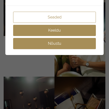
Seaded
Keeldu
Nõustu