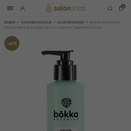
0
Esileht
/
JUUKSEHOOLDUS
/
JUUKSEMASKID
/
BOKKA BOTANIKA
Miracle Rescue & Repair All-in-1 Leave-in Treatment 177 ml
-
40
%