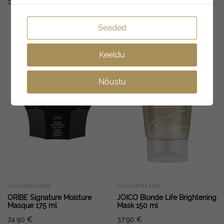
Seotud tooted
Seaded
Keeldu
Nõustu
JUUKSEMASKID
JUUKSEMASKID
ORIBE Signature Moisture
JOICO Blonde Life Brightening
Masque 175 ml
Mask 150 ml
74.90
€
37.90
€