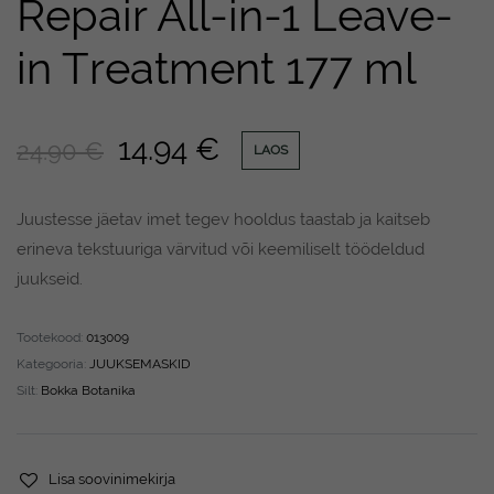
Repair All-in-1 Leave-
in Treatment 177 ml
14.94
€
24.90
€
LAOS
Juustesse jäetav imet tegev hooldus taastab ja kaitseb
erineva tekstuuriga värvitud või keemiliselt töödeldud
juukseid.
Tootekood:
013009
Kategooria:
JUUKSEMASKID
Silt:
Bokka Botanika
Lisa soovinimekirja