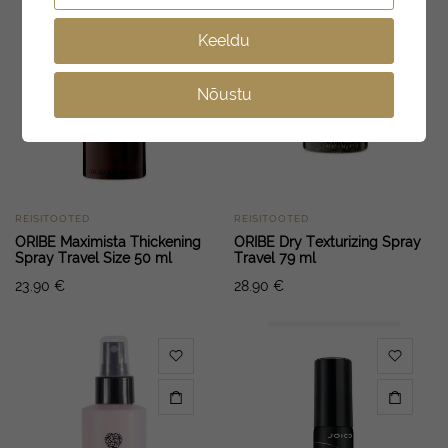
Keeldu
Nõustu
REISITOOTED
REISITOOTED
ORIBE Maximista Thickening
ORIBE Dry Texturizing Spray
Spray Travel Size 50 ml
Travel 79 ml
23.90
€
28.90
€