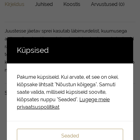
Kirjeldus
Juhised
Koostis
Arvustused (0)
Juustesse jäetav sprei kasutab läbimurdelist, kuumusega
aktiveeritavat polümeertehnoloogiat, mis ei muuda juukseid
raskeks ega jäta neid rasvaseks. Soojusega aktiveerimisel
Küpsised
tekib iga juuksekarva ümber nähtamatu veekindel kiht, mis
kaitseb juukseid pikka aega välise niiskuse eest ning takistab
nii nende keerdu minemist kui ka kahuseks muutumist.
Pakume küpsiseid. Kui arvate, et see on okei,
klõpsake lihtsalt "Nõustun kõigega". Samuti
saate valida, milliseid küpsiseid soovite,
Seotud tooted
klõpsates nuppu "Seaded".
Lugege meie
privaatsuspoliitikat
LOE
EDASI
Seaded