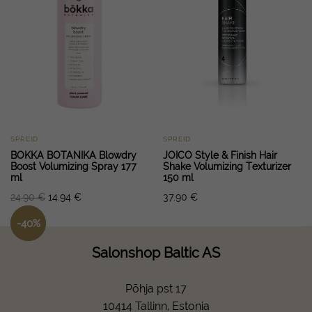
SPREID
SPREID
BOKKA BOTANIKA Blowdry
JOICO Style & Finish Hair
Boost Volumizing Spray 177
Shake Volumizing Texturizer
ml
150 ml
24.90
€
14.94
€
37.90
€
-
40
%
Salonshop Baltic AS
Põhja pst 17
10414 Tallinn, Estonia