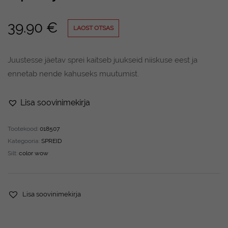
39.90
€
LAOST OTSAS
Juustesse jäetav sprei kaitseb juukseid niiskuse eest ja
ennetab nende kahuseks muutumist.
Lisa soovinimekirja
Tootekood:
018507
Kategooria:
SPREID
Silt:
color wow
Lisa soovinimekirja