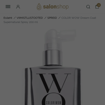
0
Esileht
/
VIIMISTLUSTOOTED
/
SPREID
/
COLOR WOW Dream Coat
Supernatural Spray 200 ml