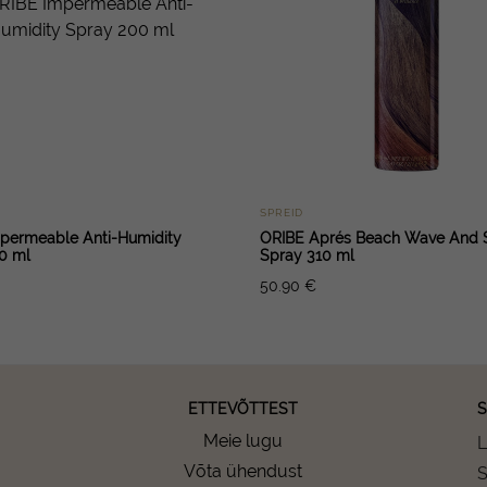
SPREID
permeable Anti-Humidity
ORIBE Aprés Beach Wave And 
0 ml
Spray 310 ml
50.90
€
ETTEVÕTTEST
S
Meie lugu
L
Võta ühendust
S