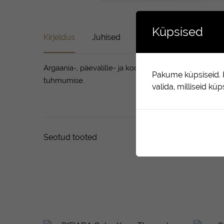
Küpsised
Kirjeldus
Juhised
Koostis
Arvustused 
Argaania-, päevalille- ja kookosõli sisaldav kerge k
Pakume küpsiseid. K
tuhmumise.
valida, milliseid kü
Seotud tooted