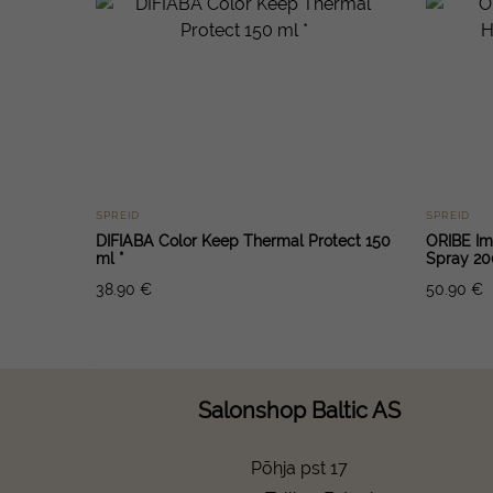
SPREID
SPREID
DIFIABA Color Keep Thermal Protect 150
ORIBE Im
ml *
Spray 20
38.90
€
50.90
€
Salonshop Baltic AS
Põhja pst 17