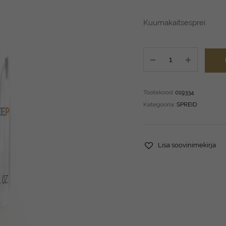
Kuumakaitsesprei
DIFIABA
Color
Keep
Thermal
Tootekood:
019334
Protect
Kategooria:
SPREID
50
ml
*
Lisa soovinimekirja
quantity