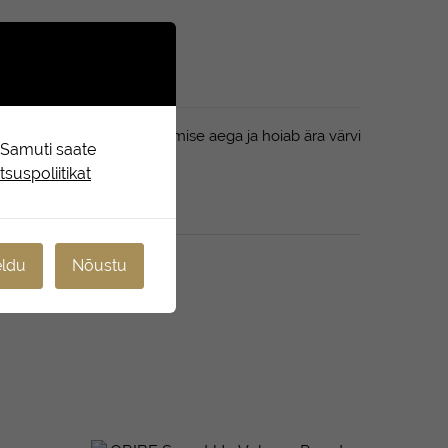
st, vähendab juuste kuivamise aega ja hoiab ära värvi
. Samuti saate
suspoliitikat
ldu
Nõustu