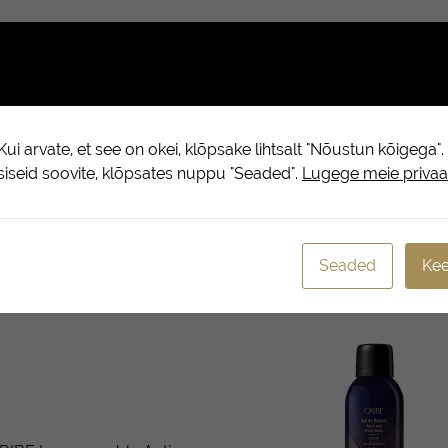
(0)
oostis pakub parimat kaitset kuni 400-kraadise kuumtöötlemise* ee
ui arvate, et see on okei, klõpsake lihtsalt "Nõustun kõigega"
psiseid soovite, klõpsates nuppu "Seaded".
Lugege meie privaat
Seaded
Kee