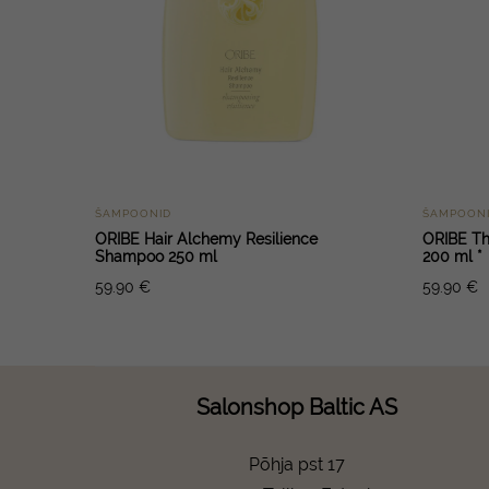
ŠAMPOONID
ŠAMPOON
ORIBE Hair Alchemy Resilience
ORIBE Th
Shampoo 250 ml
200 ml *
59.90
€
59.90
€
Salonshop Baltic AS
Põhja pst 17