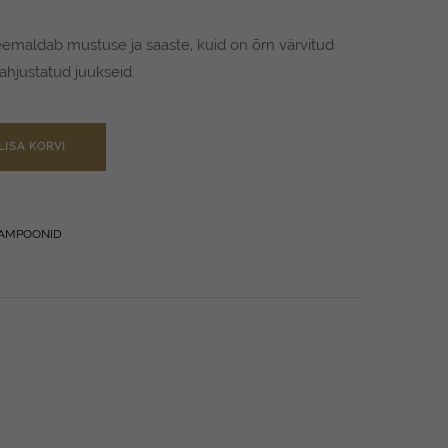
eemaldab mustuse ja saaste, kuid on õrn värvitud
kahjustatud juukseid.
LISA KORVI
AMPOONID