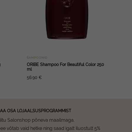
ŠAMPOONID
g
ORIBE Shampoo For Beautiful Color 250
ml
56.90
€
AA OSA LOJAALSUSPROGRAMMIST
iitu Salonshop põneva maailmaga.
ee võtab vaid hetke ning saad igalt iluostult 5%