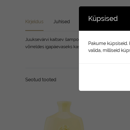
Küpsised
Kirjeldus
Juhised
Koostis
Arvustused 
Juuksevärvi kaitsev šampoon, mis puhastab intensiivs
Pakume küpsiseid. K
võrreldes igapäevaseks kasutamiseks mõeldud toodeteg
valida, milliseid kü
Seotud tooted