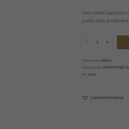
Värvi säilitav šampoon 
juuste vastu ja kaitseb 
JOICO
K-
Pak
Color
Tootekood:
066617
Therapy
Kategooriad:
REISITOOTED
,
Š
Shampoo
Silt:
joico
50
ml
quantity
Lisa soovinimekirja