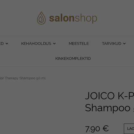
ED
KEHAHOOLDUS
MEESTELE
TARVIKUD
KINKEKOMPLEKTID
lor Therapy Shampoo 50 ml
JOICO K-P
Shampoo 
7.90
€
LA