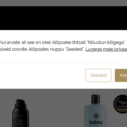
(0)
elt, kuid on õrn värvitud juuste vastu. Teeb juuksed nõtkeks ja li
ui arvate, et see on okei, klõpsake lihtsalt "Nõustun kõigega"
a. Puhastab värvitud juukseid õrnalt. Taastab ja kaitseb juuksei
psiseid soovite, klõpsates nuppu "Seaded".
Lugege meie privaat
Seaded
Kee