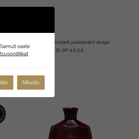
sab läiget. Pikendab kahekordselt juuksevärvi eluiga
. Samuti saate
d. Hooldustugevus 4,5 (1-5). pH 4.5-5.5.
suspoliitikat
ldu
Nõustu