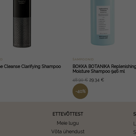
ID
ŠAMPOONID
e Cleanse Clarifying Shampoo
BOKKA BOTANIKA Replenishin
Moisture Shampoo 946 ml
48.90
€
29.34
€
-
40
%
ETTEVÕTTEST
S
Meie lugu
L
Võta ühendust
S