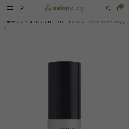
0
Esileht
/
VIIMISTLUSTOOTED
/
SPREID
/
JOICO Rise Up Powder Spray 9
g