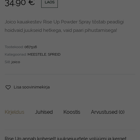
34.90
€
LAOS
Joico kauakestev Rise Up Powder Spray tõstab peadligi
hoidvaid juukseid hetkega, vaid paari pihustamisega!
Tootekood:
067516
Kategooriad:
MEESTELE
,
SPREID
Silt:
joico
Lisa soovinimekirja
Kirjeldus
Juhised
Koostis
Arvustused (0)
Rise Up annab koheselt juuksejuurtele volüümi ja kerget