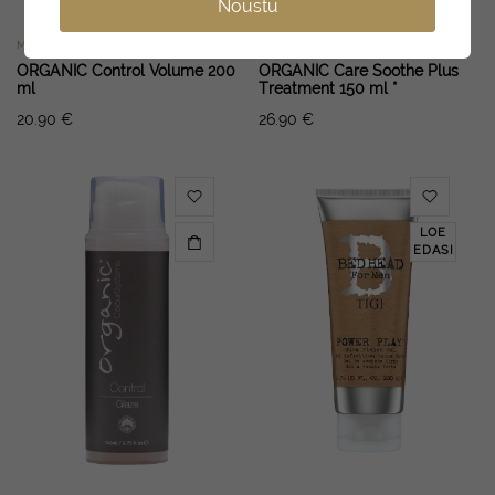
Nõustu
MEESTELE
ÕLID JA SEERUMID
ORGANIC Control Volume 200
ORGANIC Care Soothe Plus
ml
Treatment 150 ml *
20.90
€
26.90
€
LOE
EDASI