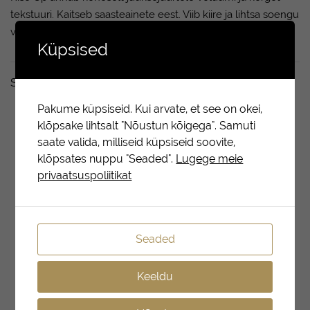
tekstuuri. Kaitseb saasteainete eest. Viib kiire ja lihtsa soengu
viimistlemise täiesti uuele tasemele.
Küpsised
Seotud tooted
Pakume küpsiseid. Kui arvate, et see on okei,
klõpsake lihtsalt "Nõustun kõigega". Samuti
saate valida, milliseid küpsiseid soovite,
klõpsates nuppu "Seaded".
Lugege meie
LOE
EDASI
privaatsuspoliitikat
Seaded
Keeldu