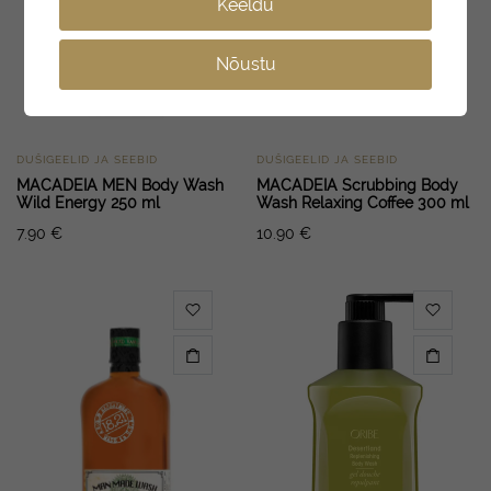
Keeldu
Nõustu
DUŠIGEELID JA SEEBID
DUŠIGEELID JA SEEBID
MACADEIA MEN Body Wash
MACADEIA Scrubbing Body
Wild Energy 250 ml
Wash Relaxing Coffee 300 ml
7.90
€
10.90
€