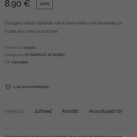
8.90
€
LAOS
Dušigeel aitab säilitada naha loomulikku pH tasakaalu ja
hoiab ära naha kuivamise.
Tootekood:
015501
Kategooria:
DUŠIGEELID JA SEEBID
Silt:
macadeia
Lisa soovinimekirja
Kirjeldus
Juhised
Koostis
Arvustused (0)