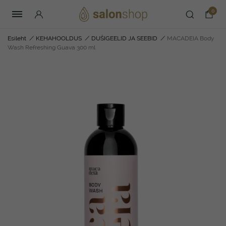
0
Esileht
/
KEHAHOOLDUS
/
DUŠIGEELID JA SEEBID
/
MACADEIA Body
Wash Refreshing Guava 300 ml