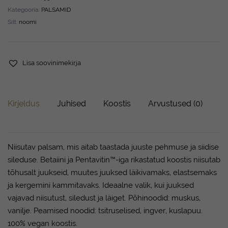
Kategooria:
PALSAMID
Silt:
noomi
Lisa soovinimekirja
Kirjeldus
Juhised
Koostis
Arvustused (0)
Niisutav palsam, mis aitab taastada juuste pehmuse ja siidise
sileduse. Betaiini ja Pentavitin™-iga rikastatud koostis niisutab
tõhusalt juukseid, muutes juuksed läikivamaks, elastsemaks
ja kergemini kammitavaks. Ideaalne valik, kui juuksed
vajavad niisutust, siledust ja läiget. Põhinoodid: muskus,
vanilje. Peamised noodid: tsitruselised, ingver, kuslapuu.
100% vegan koostis.