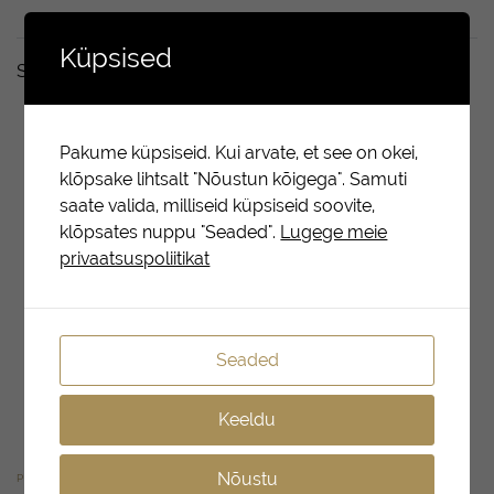
Küpsised
Seotud tooted
Pakume küpsiseid. Kui arvate, et see on okei,
klõpsake lihtsalt "Nõustun kõigega". Samuti
saate valida, milliseid küpsiseid soovite,
klõpsates nuppu "Seaded".
Lugege meie
privaatsuspoliitikat
Seaded
Keeldu
Nõustu
PALSAMID
PALSAMID