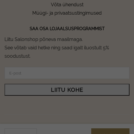
Võta ühendust
Müügi- ja privaatsustingimused
SAA OSA LOJAALSUSPROGRAMMIST
Liitu Salonshop põneva maailmaga.
See võtab vaid hetke ning saad igalt iluostult 5%
soodustust.
LIITU KOHE
Salonshop © Copyright 2024 - All rights reserved.
NOOMI