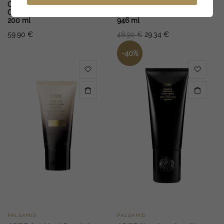
ORIBE Bright Blonde
BOKKA BOTANIKA Miracle
Conditioner For Beautiful Hair
Rescue & Repair Conditioner
200 ml
946 ml
59.90
€
48.90
€
29.34
€
-
40
%
PALSAMID
PALSAMID