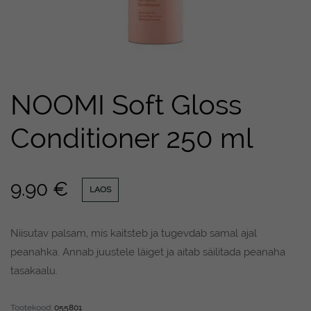
NOOMI Soft Gloss
Conditioner 250 ml
9.90
€
LAOS
Niisutav palsam, mis kaitsteb ja tugevdab samal ajal
peanahka. Annab juustele läiget ja aitab säilitada peanaha
tasakaalu.
Tootekood:
055801