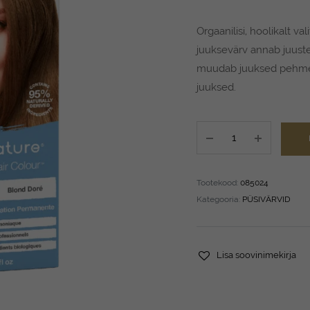
Orgaanilisi, hoolikalt va
juuksevärv annab juuste
muudab juuksed pehmeks 
juuksed.
TINTS
OF
NATURE
T7D
Tootekood:
085024
Medium
Kategooria:
PÜSIVÄRVID
Golden
Blonde
130
Lisa soovinimekirja
ml
quantity