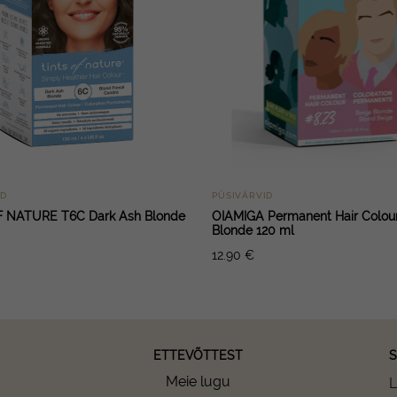
ID
PÜSIVÄRVID
F NATURE T6C Dark Ash Blonde
OIAMIGA Permanent Hair Colou
Blonde 120 ml
12.90
€
ETTEVÕTTEST
S
Meie lugu
L