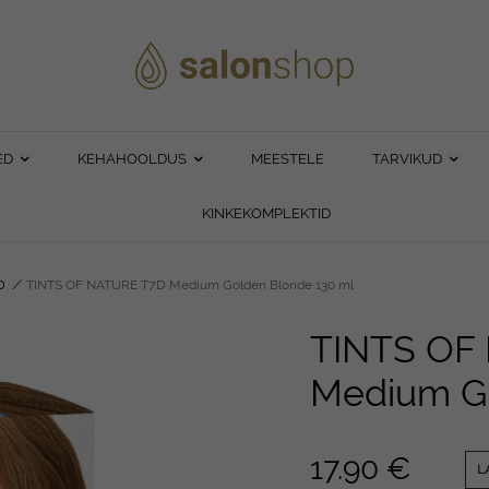
ED
KEHAHOOLDUS
MEESTELE
TARVIKUD
KINKEKOMPLEKTID
D
/
TINTS OF NATURE T7D Medium Golden Blonde 130 ml
TINTS OF
Medium Go
17.90
€
L