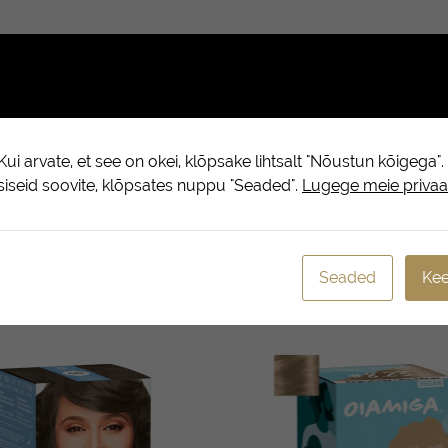
(0)
ukseid värvida tumedamaks, või 1-1 ½ tumedusastet heledamaks. Tin
eest, et Teie juuksed oleks pärast värvimist suurepärases seisukor
ui arvate, et see on okei, klõpsake lihtsalt "Nõustun kõigega"
psiseid soovite, klõpsates nuppu "Seaded".
Lugege meie privaat
tisaineid nagu kummel, aloe vera jt.
Seaded
Kee