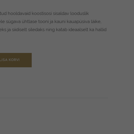
litud hooldavaid koostisosi sisaldav looduslik
le sügava ühtlase tooni ja kauni kauapüsiva läike,
ja siidiselt siledaks ning katab ideaalselt ka hallid
LISA KORVI