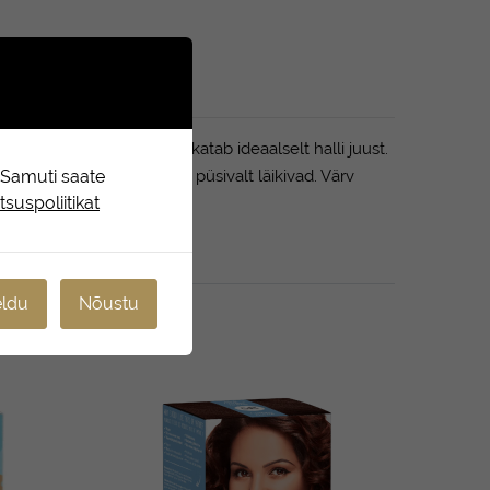
ts of Nature püsivärv katab ideaalselt halli juust.
ras – pehmed, siidised ja püsivalt läikivad. Värv
. Samuti saate
suspoliitikat
ldu
Nõustu