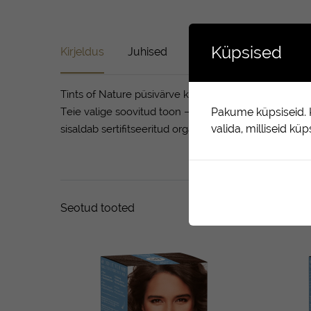
Küpsised
Kirjeldus
Juhised
Koostis
Arvustused 
Tints of Nature püsivärve kasutades saate Te oma ju
Teie valige soovitud toon – ja meie hoolitseme selle 
Pakume küpsiseid. K
valida, milliseid kü
sisaldab sertifitseeritud orgaanilisi looduslikke koos
Seotud tooted