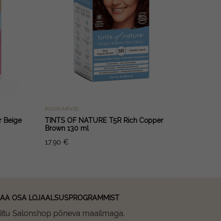
PÜSIVÄRVID
r Beige
TINTS OF NATURE T5R Rich Copper
Brown 130 ml
17.90
€
AA OSA LOJAALSUSPROGRAMMIST
iitu Salonshop põneva maailmaga.