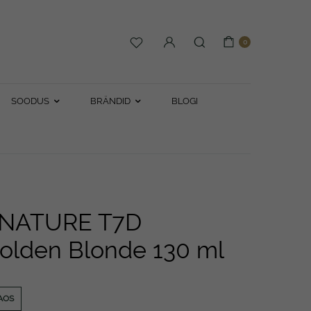
0
SOODUS
BRÄNDID
BLOGI
 NATURE T7D
lden Blonde 130 ml
AOS