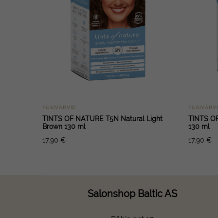
PÜSIVÄRVID
PÜSIVÄRV
TINTS OF NATURE T5N Natural Light
TINTS O
Brown 130 ml
130 ml
17.90
€
17.90
€
Salonshop Baltic AS