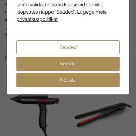
kuumakindel otsik (laiusega 8,2cm), difuuser (läbimõõt
saate valida, milliseid küpsiseid soovite,
12,7cm) • CLEAN FILTER märguanne filtri isepuhastuse
klõpsates nuppu "Seaded".
Lugege meie
privaatsuspoliitikat
aktiveerimiseks • Eemaldatav metallist filter • SuperFlex 3m
juhe • Integreeritud Rotocord pöörlev juhe • Võimsus 2400
W • Väga vaikne: 69 dB(A) • Ülikerge
Seaded
Seotud tooted
Keeldu
Nõustu