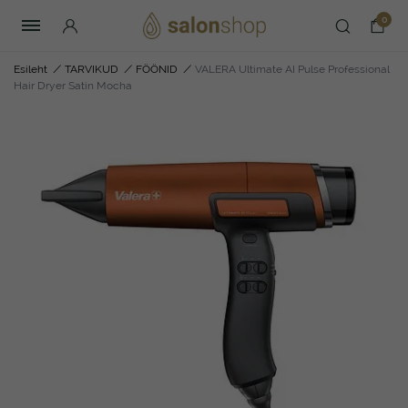
0
Esileht
/
TARVIKUD
/
FÖÖNID
/
VALERA Ultimate AI Pulse Professional
Hair Dryer Satin Mocha