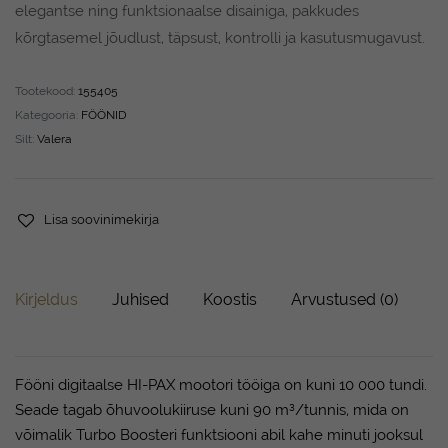
elegantse ning funktsionaalse disainiga, pakkudes
kõrgtasemel jõudlust, täpsust, kontrolli ja kasutusmugavust.
Tootekood:
155405
Kategooria:
FÖÖNID
Silt:
Valera
Lisa soovinimekirja
Kirjeldus
Juhised
Koostis
Arvustused (0)
Fööni digitaalse HI-PAX mootori tööiga on kuni 10 000 tundi.
Seade tagab õhuvoolukiiruse kuni 90 m³/tunnis, mida on
võimalik Turbo Boosteri funktsiooni abil kahe minuti jooksul