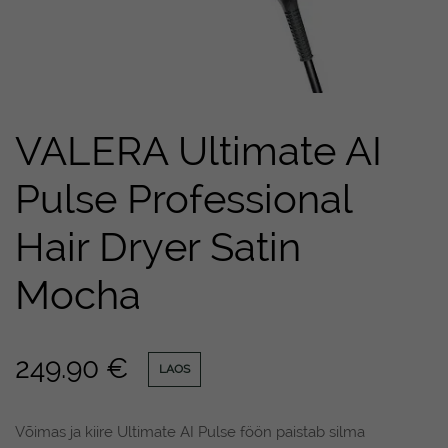
VALERA Ultimate AI
Pulse Professional
Hair Dryer Satin
Mocha
249.90
€
LAOS
Võimas ja kiire Ultimate AI Pulse föön paistab silma