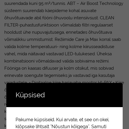
suurendada kuni 95 m³/tunnis. ABT – Air Boost Technology
süsteem suurendab käepideme kohal asuvate
õhuvõtuavade abil fööni õhuvoolu intensiivsust. CLEAN
FILTER-puhastusfunktsioon võimaldab filtri regulaarset
hooldust ühe nupuvajutusega, ennetades õhuvõtuava
võimalikku ummistumist. Režiimide Care ja Max korral saab
valida kolme temperatuuri- ning kolme kiirusseadistuse
vahel, mida näitavad vastavad LED-tulukesed. Üheksa
kombinatsiooni võimaldavad valida sobivaima režiimi.
Fööniga on kaasas difuuser ja kolm otsikut, mis sobivad
erinevate soengute tegemiseks ja vastavad iga kasutaja
vajadustele. • Digitaalne kiire harjavaba mootor HI-PAX • Kiire
õhuvool (90m³/tunnis) • Turbo-Booster funktsiooniga
Küpsised
õhuvool kuni 95 m³/tunnis • Võimas ioonigeneraator • 2
režiimi (Care/Max) – mõlemal režiimil 9 temperatuuri- ja
kiiruseseadistust • Topeltmälu funktsioon (mälu mitmele
seadistusele) • Külma õhu nupp • 4 tarvikut: 2 õhku
Pakume küpsiseid. Kui arvate, et see on okei,
koondavat otsikut (laiusega 6,2cm ja 7,5cm), TOUCH ME
klõpsake lihtsalt "Nõustun kõigega". Samuti