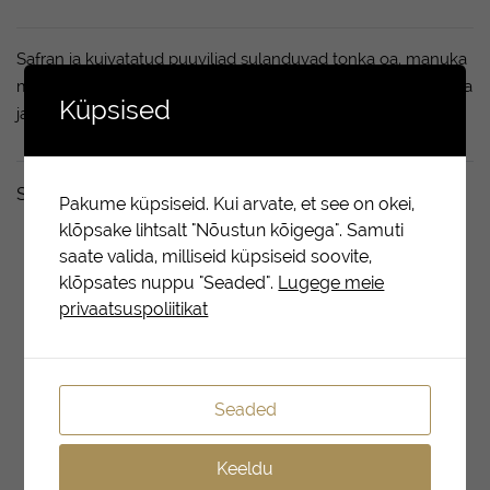
Safran ja kuivatatud puuviljad sulanduvad tonka oa, manuka
mee ja tumeda vanilje nootideks, tuues esile magusa tubaka
Küpsised
ja eksootiliste puitude aroomi.
Seotud tooted
Pakume küpsiseid. Kui arvate, et see on okei,
klõpsake lihtsalt "Nõustun kõigega". Samuti
saate valida, milliseid küpsiseid soovite,
klõpsates nuppu "Seaded".
Lugege meie
privaatsuspoliitikat
Seaded
Keeldu