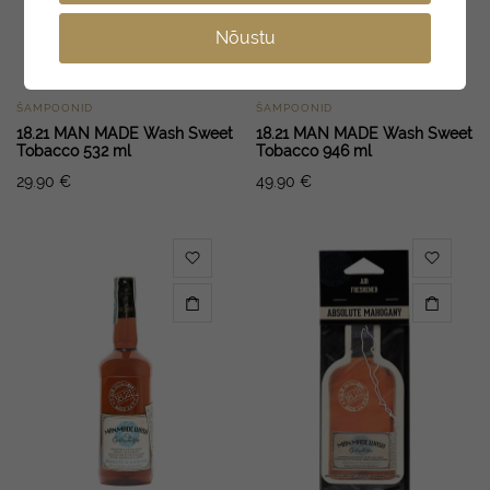
Nõustu
ŠAMPOONID
ŠAMPOONID
18.21 MAN MADE Wash Sweet
18.21 MAN MADE Wash Sweet
Tobacco 532 ml
Tobacco 946 ml
29.90
€
49.90
€