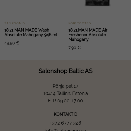
ŠAMPOONID
KÕIK TOOTED
18.21 MAN MADE Wash
18.21.MAN MADE Air
Absolute Mahogany 946 ml
Freshener Absolute
Mahogany
49.90
€
7.90
€
Salonshop Baltic AS
Põhja pst 17
10414 Tallinn, Estonia
E-R 09:00-17:00
KONTAKTID
+372 6777 328
info@salonshop.ee