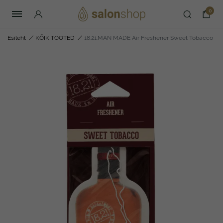
0
Esileht
/
KÕIK TOOTED
/
18.21.MAN MADE Air Freshener Sweet Tobacco