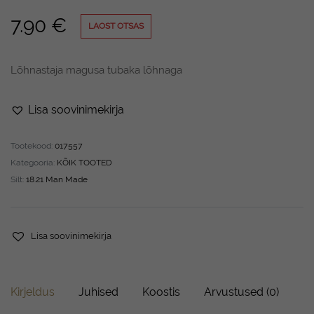
7.90
€
LAOST OTSAS
Lõhnastaja magusa tubaka lõhnaga
Lisa soovinimekirja
Tootekood:
017557
Kategooria:
KÕIK TOOTED
Silt:
18.21 Man Made
Lisa soovinimekirja
Kirjeldus
Juhised
Koostis
Arvustused (0)